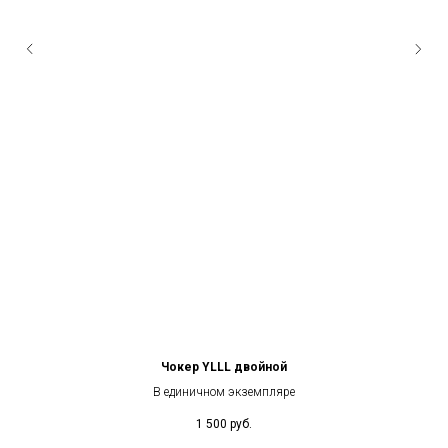
Чокер YLLL двойной
В единичном экземпляре
1 500
руб.