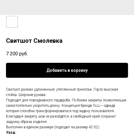
Свитшот Смолевка
7 200
руб.
Добавить в корзину
Свитшот размах удлиненный, утепленный трикотаж. Горло высокая
стойка. Широкие рукава.
Подходит для повседневного гардероба. По бокам закрепы позволяющие
самостоятельно укоротить длину. Концепция бренда YLLL— одежда
которая способна трансформироваться под задачу пользователя.
Благодаря закрепу шов не разойдется, а свободный край сохранит
задумку образа изделия.
Выполнен в едином размере (подходит на размер 42-52).
Уход: